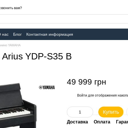
звонить вам?
 нас
Блог
Контактная информация
анино YAMAHA
Arius YDP-S35 B
49 999 грн
Войти
для отображения накопи
%
Купить
Доставка
Оплата
Гара