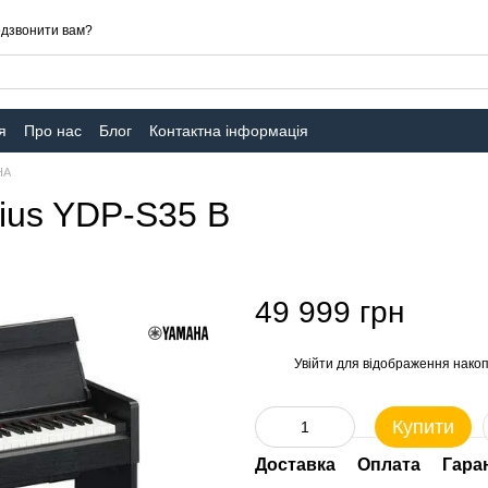
дзвонити вам?
я
Про нас
Блог
Контактна інформація
HA
ius YDP-S35 B
49 999 грн
Увійти
для відображення накоп
%
Купити
Доставка
Оплата
Гара