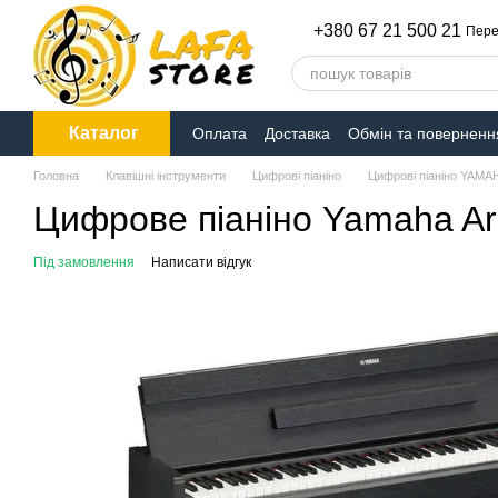
Перейти до основного контенту
+380 67 21 500 21
Пере
Каталог
Оплата
Доставка
Обмін та поверненн
Головна
Клавішні інструменти
Цифрові піаніно
Цифрові піаніно YAMA
Цифрове піаніно Yamaha Ar
Під замовлення
Написати відгук