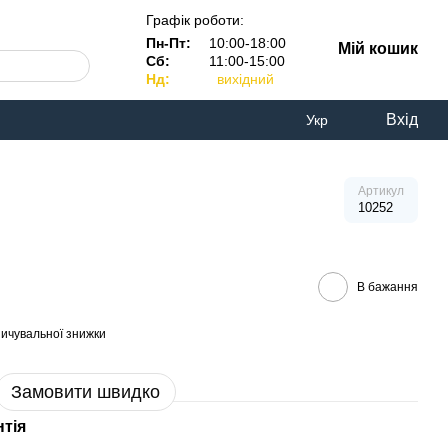
Графік роботи:
Пн-Пт:
10:00-18:00
Мій кошик
Сб:
11:00-15:00
Нд:
вихідний
Вхід
Укр
Артикул
10252
В бажання
ичувальної знижки
Замовити швидко
нтія