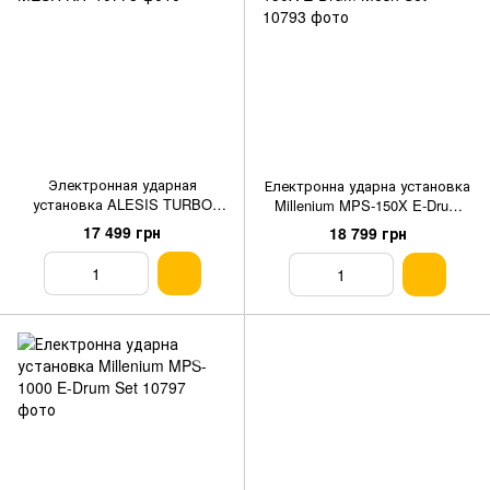
Электронная ударная
Електронна ударна установка
установка ALESIS TURBO
Millenium MPS-150X E-Drum
MESH KIT
Mesh Set
17 499 грн
18 799 грн