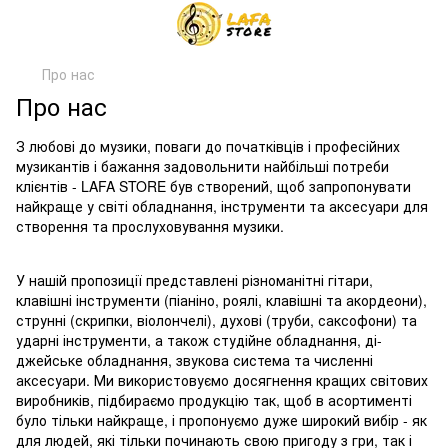
Про нас
Про нас
З любові до музики, поваги до початківців і професійних
музикантів і бажання задовольнити найбільші потреби
клієнтів - LAFA STORE був створений, щоб запропонувати
найкраще у світі обладнання, інструменти та аксесуари для
створення та прослуховування музики.
У нашій пропозиції представлені різноманітні гітари,
клавішні інструменти (піаніно, роялі, клавішні та акордеони),
струнні (скрипки, віолончелі), духові (труби, саксофони) та
ударні інструменти, а також студійне обладнання, ді-
джейське обладнання, звукова система та численні
аксесуари. Ми використовуємо досягнення кращих світових
виробників, підбираємо продукцію так, щоб в асортименті
було тільки найкраще, і пропонуємо дуже широкий вибір - як
для людей, які тільки починають свою пригоду з гри, так і