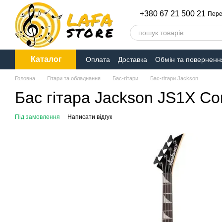
Перейти до основного контенту
+380 67 21 500 21
Пере
Каталог
Оплата
Доставка
Обмін та поверненн
Головна
Гітари та обладнання
Бас-гітари
Бас-гітари Jackson
Бас гітара Jackson JS1X Con
Під замовлення
Написати відгук