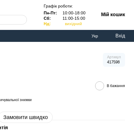
Графік роботи:
Пн-Пт:
10:00-18:00
Мій кошик
Сб:
11:00-15:00
Нд:
вихідний
Вхід
Укр
Артикул
417598
В бажання
ичувальної знижки
Замовити швидко
нтія