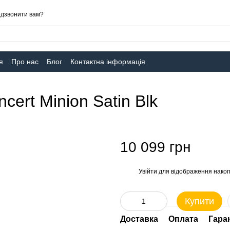
дзвонити вам?
я
Про нас
Блог
Контактна інформація
cert Minion Satin Blk
10 099 грн
Увійти
для відображення накоп
%
Купити
Доставка
Оплата
Гара