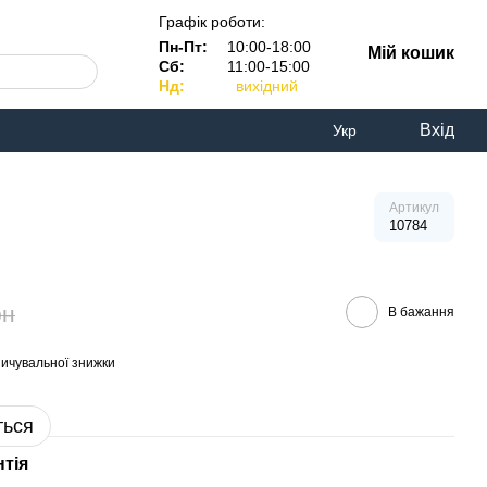
Графік роботи:
Пн-Пт:
10:00-18:00
Мій кошик
Сб:
11:00-15:00
Нд:
вихідний
Вхід
Укр
Артикул
10784
рн
В бажання
ичувальної знижки
ться
нтія