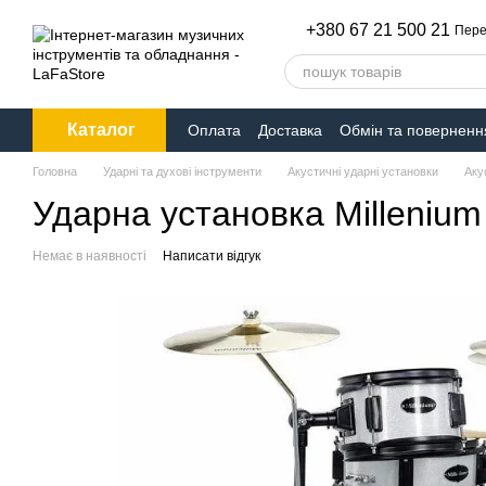
Перейти до основного контенту
+380 67 21 500 21
Пере
Каталог
Оплата
Доставка
Обмін та поверненн
Головна
Ударні та духові інструменти
Акустичні ударні установки
Аку
Ударна установка Millenium 
Немає в наявності
Написати відгук