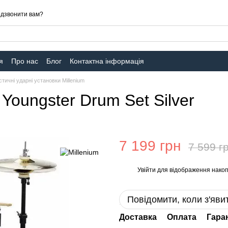
дзвонити вам?
я
Про нас
Блог
Контактна інформація
стичні ударні установки Millenium
Youngster Drum Set Silver
7 199 грн
7 599 г
Увійти
для відображення накоп
%
Повідомити, коли з'яви
Доставка
Оплата
Гара