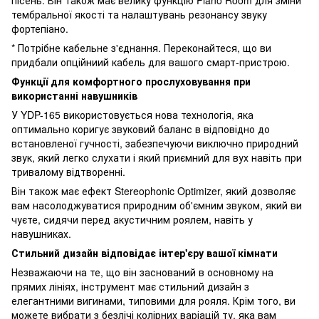
тембральної якості та налаштувань резонансу звуку
фортепіано.
* Потрібне кабельне з'єднання. Переконайтеся, що ви
придбали опційниий кабель для вашого смарт-пристрою.
Функції для комфортного прослуховування при
використанні навушників
У YDP-165 використовується нова технологія, яка
оптимально коригує звуковий баланс в відповідно до
встановленої гучності, забезпечуючи виключно природний
звук, який легко слухати і який приємний для вух навіть при
тривалому відтворенні.
Він також має ефект Stereophonic Optimizer, який дозволяє
вам насолоджуватися природним об'ємним звуком, який ви
чуєте, сидячи перед акустичним роялем, навіть у
навушниках.
Стильний дизайн відповідає інтер'єру вашої кімнати
Незважаючи на те, що він заснований в основному на
прямих лініях, інструмент має стильний дизайн з
елегантними вигинами, типовими для рояля. Крім того, ви
можете вибрати з безлічі колірних варіацій ту, яка вам