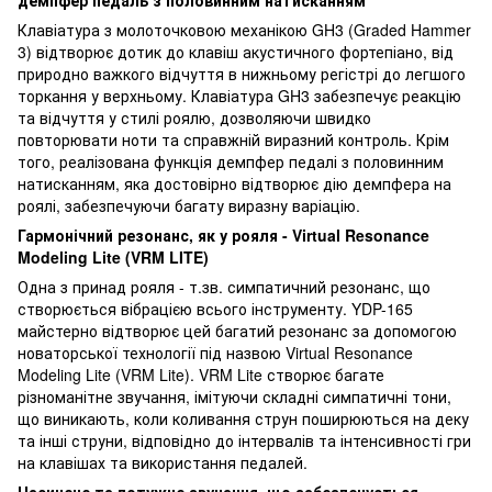
Клавіатура з молоточковою механікою GH3 (Graded Hammer
3) відтворює дотик до клавіш акустичного фортепіано, від
природно важкого відчуття в нижньому регістрі до легшого
торкання у верхньому. Клавіатура GH3 забезпечує реакцію
та відчуття у стилі роялю, дозволяючи швидко
повторювати ноти та справжній виразний контроль. Крім
того, реалізована функція демпфер педалі з половинним
натисканням, яка достовірно відтворює дію демпфера на
роялі, забезпечуючи багату виразну варіацію.
Гармонічний резонанс, як у рояля - Virtual Resonance
Modeling Lite (VRM LITE)
Одна з принад рояля - т.зв. симпатичний резонанс, що
створюється вібрацією всього інструменту. YDP-165
майстерно відтворює цей багатий резонанс за допомогою
новаторської технології під назвою Virtual Resonance
Modeling Lite (VRM Lite). VRM Lite створює багате
різноманітне звучання, імітуючи складні симпатичні тони,
що виникають, коли коливання струн поширюються на деку
та інші струни, відповідно до інтервалів та інтенсивності гри
на клавішах та використання педалей.
Насичене та потужне звучання, що забезпечується