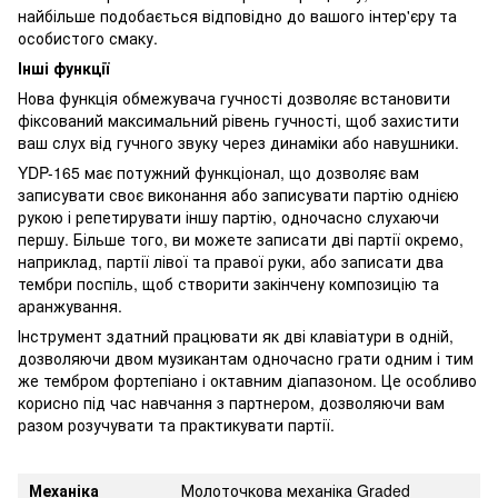
найбільше подобається відповідно до вашого інтер'єру та
особистого смаку.
Інші функції
Нова функція обмежувача гучності дозволяє встановити
фіксований максимальний рівень гучності, щоб захистити
ваш слух від гучного звуку через динаміки або навушники.
YDP-165 має потужний функціонал, що дозволяє вам
записувати своє виконання або записувати партію однією
рукою і репетирувати іншу партію, одночасно слухаючи
першу. Більше того, ви можете записати дві партії окремо,
наприклад, партії лівої та правої руки, або записати два
тембри поспіль, щоб створити закінчену композицію та
аранжування.
Інструмент здатний працювати як дві клавіатури в одній,
дозволяючи двом музикантам одночасно грати одним і тим
же тембром фортепіано і октавним діапазоном. Це особливо
корисно під час навчання з партнером, дозволяючи вам
разом розучувати та практикувати партії.
Механіка
Молоточкова механіка Graded