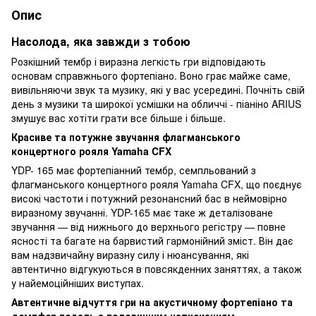
Опис
Насолода, яка завжди з тобою
Розкішний тембр і виразна легкість гри відповідають
основам справжнього фортепіано. Воно грає майже саме,
вивільняючи звук та музику, які у вас усередині. Почніть свій
день з музики та широкої усмішки на обличчі - піаніно ARIUS
змушує вас хотіти грати все більше і більше.
Красиве та потужне звучання флагманського
концертного рояля Yamaha CFX
YDP- 165 має фортепіанний тембр, семпльований з
флагманського концертного рояля Yamaha CFX, що поєднує
високі частоти і потужний резонансний бас в неймовірно
виразному звучанні. YDP-165 має таке ж деталізоване
звучання — від нижнього до верхнього регістру — повне
ясності та багате на барвистий гармонійний зміст. Він дає
вам надзвичайну виразну силу і нюансування, які
автентично відгукуються в повсякденних заняттях, а також
у найемоційніших виступах.
Автентичне відчуття гри на акустичному фортепіано та
демпфер педаль з половинним натисканням