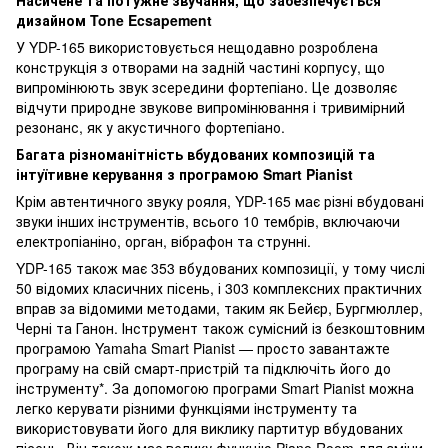
дизайном Tone Ecsapement
У YDP-165 використовується нещодавно розроблена
конструкція з отворами на задній частині корпусу, що
випромінюють звук зсередини фортепіано. Це дозволяє
відчути природне звукове випромінювання і тривимірний
резонанс, як у акустичного фортепіано.
Багата різноманітність вбудованих композицій та
інтуїтивне керування з програмою Smart Pianist
Крім автентичного звуку рояля, YDP-165 має різні вбудовані
звуки інших інструментів, всього 10 тембрів, включаючи
електропіаніно, орган, вібрафон та струнні.
YDP-165 також має 353 вбудованих композиції, у тому числі
50 відомих класичних пісень, і 303 комплексних практичних
вправ за відомими методами, таким як Бейєр, Бургмюллер,
Черні та Ганон. Інструмент також сумісний із безкоштовним
програмою Yamaha Smart Pianist — просто завантажте
програму на свій смарт-пристрій та підключіть його до
інструменту*. За допомогою програми Smart Pianist можна
легко керувати різними функціями інструменту та
використовувати його для виклику партитур вбудованих
пісень. Він також має велику функцію Piano Room для зміни