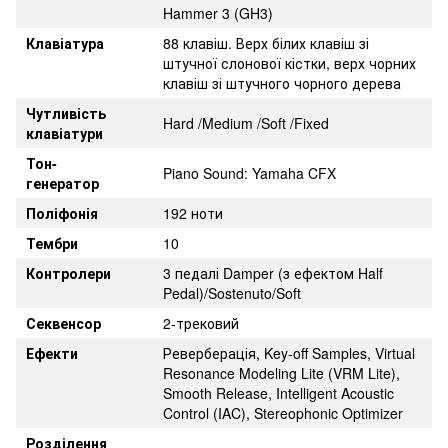
Hammer 3 (GH3)
Клавіатура
88 клавіш. Верх білих клавіш зі
штучної слонової кістки, верх чорних
клавіш зі штучного чорного дерева
Чутливість
Hard /Medium /Soft /Fixed
клавіатури
Тон-
Piano Sound: Yamaha CFX
генератор
Поліфонія
192 ноти
Тембри
10
Контролери
3 педалі Damper (з ефектом Half
Pedal)/Sostenuto/Soft
Секвенсор
2-трековий
Ефекти
Реверберація, Key-off Samples, Virtual
Resonance Modeling Lite (VRM Lite),
Smooth Release, Intelligent Acoustic
Control (IAC), Stereophonic Optimizer
Розділення