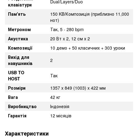
Dual/Layers/Duo
клавіатури
Пам'ять
150 KB/Композиція (приблизно 11,000
нот)
Метроном
Так, 5 - 280 bpm
Акустика
20 Вт x 2, 12 см х 2
Композиції
10 демо + 50 класичних + 303 уроки
Вихід для
2
навушників
USB TO
Так
HOST
Розміри
1357 x 849 (1003) x 422 мм
Вага
42 кг
Виробництво
Індонезія
Гарантія
12 місяців
Характеристики