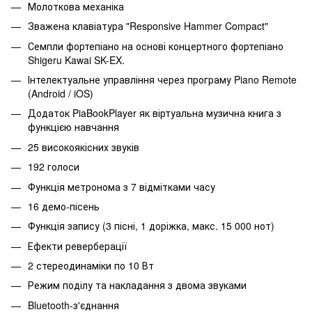
Молоткова механіка
Зважена клавіатура "Responsive Hammer Compact"
Семпли фортепіано на основі концертного фортепіано
Shigeru Kawai SK-EX.
Інтелектуальне управління через програму Piano Remote
(Android / iOS)
Додаток PiaBookPlayer як віртуальна музична книга з
функцією навчання
25 високоякісних звуків
192 голоси
Функція метронома з 7 відмітками часу
16 демо-пісень
Функція запису (3 пісні, 1 доріжка, макс. 15 000 нот)
Ефекти реверберації
2 стереодинаміки по 10 Вт
Режим поділу та накладання з двома звуками
Bluetooth-з'єднання