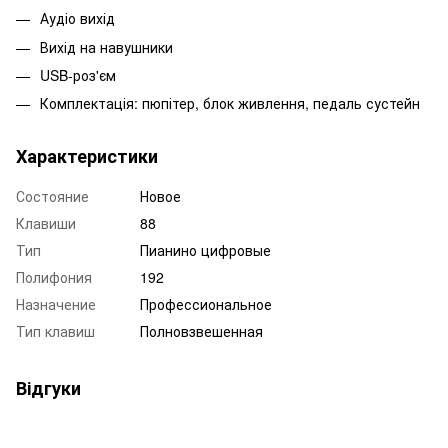
Аудіо вихід
Вихід на навушники
USB-роз'єм
Комплектація: пюпітер, блок живлення, педаль сустейн
Характеристики
Состояние
Новое
Клавиши
88
Тип
Пианино цифровые
Полифония
192
Назначение
Профессиональное
Тип клавиш
Полновзвешенная
Відгуки