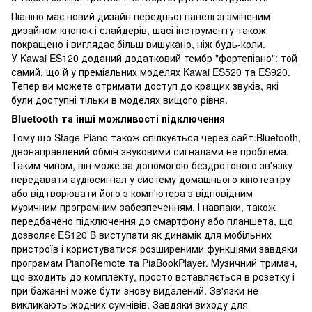
Піаніно має новий дизайн передньої панелі зі зміненим
дизайном кнопок і слайдерів, шасі інструменту також
покращено і виглядає більш вишукано, ніж будь-коли.
У Kawai ES120 доданий додатковий тембр "фортепіано": той
самий, що й у преміальних моделях Kawai ES520 та ES920.
Тепер ви можете отримати доступ до кращих звуків, які
були доступні тільки в моделях вищого рівня.
Bluetooth та інші можливості підключення
Тому що Stage Piano також спілкується через сайт.Bluetooth,
двонаправлений обмін звуковими сигналами не проблема.
Таким чином, він може за допомогою бездротового зв'язку
передавати аудіосигнал у систему домашнього кінотеатру
або відтворювати його з комп'ютера з відповідним
музичним програмним забезпеченням. І навпаки, також
передбачено підключення до смартфону або планшета, що
дозволяє ES120 B виступати як динамік для мобільних
пристроїв і користуватися розширеними функціями завдяки
програмам PianoRemote та PiaBookPlayer. Музичний тримач,
що входить до комплекту, просто вставляється в розетку і
при бажанні може бути знову видалений. Зв'язки не
викликають жодних сумнівів. Завдяки виходу для