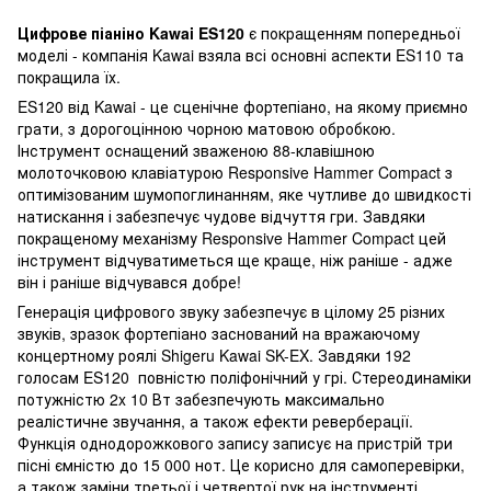
Цифрове піаніно Kawai ES120
є покращенням попередньої
моделі - компанія Kawai взяла всі основні аспекти ES110 та
покращила їх.
ES120 від Kawai - це сценічне фортепіано, на якому приємно
грати, з дорогоцінною чорною матовою обробкою.
Інструмент оснащений зваженою 88-клавішною
молоточковою клавіатурою Responsive Hammer Compact з
оптимізованим шумопоглинанням, яке чутливе до швидкості
натискання і забезпечує чудове відчуття гри. Завдяки
покращеному механізму Responsive Hammer Compact цей
інструмент відчуватиметься ще краще, ніж раніше - адже
він і раніше відчувався добре!
Генерація цифрового звуку забезпечує в цілому 25 різних
звуків, зразок фортепіано заснований на вражаючому
концертному роялі Shigeru Kawai SK-EX. Завдяки 192
голосам ES120 повністю поліфонічний у грі. Стереодинаміки
потужністю 2x 10 Вт забезпечують максимально
реалістичне звучання, а також ефекти реверберації.
Функція однодорожкового запису записує на пристрій три
пісні ємністю до 15 000 нот. Це корисно для самоперевірки,
а також заміни третьої і четвертої рук на інструменті.