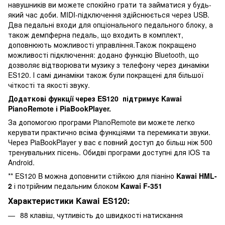
навушників ви можете спокійно грати та займатися у будь-
який час доби. MIDI-підключення здійснюється через USB.
Два педальні входи для опціонального педального блоку, а
також демпферна педаль, що входить в комплект,
доповнюють можливості управління.Також покращено
можливості підключення: додано функцію Bluetooth, що
дозволяє відтворювати музику з телефону через динаміки
ES120. І самі динаміки також були покращені для більшої
чіткості та якості звуку.
Додаткові функції через ES120 підтримує Kawai
PianoRemote і PiaBookPlayer.
За допомогою програми PianoRemote ви можете легко
керувати практично всіма функціями та перемикати звуки.
Через PiaBookPlayer у вас є повний доступ до більш ніж 500
тренувальних пісень. Обидві програми доступні для iOS та
Android.
** ES120 B можна доповнити стійкою для піаніно
Kawai HML-
2
і потрійним педальним блоком
Kawai F-351
Характеристики
Kawai ES120:
88 клавіш, чутливість до швидкості натискання