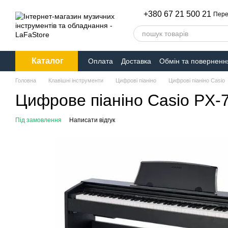
Перейти до основного контенту
+380 67 21 500 21
Пере
Каталог
Оплата
Доставка
Обмін та поверненн
Головна
Клавішні інструменти
Цифрові піаніно
Цифрові піаніно Casio
Цифрове піаніно Casio PX-
Під замовлення
Написати відгук