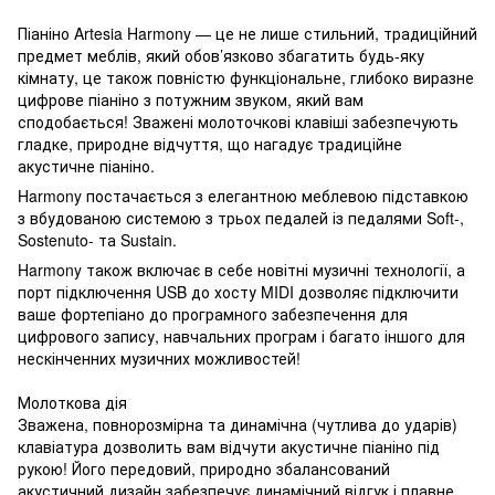
Піаніно Artesia Harmony — це не лише стильний, традиційний
предмет меблів, який обов’язково збагатить будь-яку
кімнату, це також повністю функціональне, глибоко виразне
цифрове піаніно з потужним звуком, який вам
сподобається! Зважені молоточкові клавіші забезпечують
гладке, природне відчуття, що нагадує традиційне
акустичне піаніно.
Harmony постачається з елегантною меблевою підставкою
з вбудованою системою з трьох педалей із педалями Soft-,
Sostenuto- та Sustain.
Harmony також включає в себе новітні музичні технології, а
порт підключення USB до хосту MIDI дозволяє підключити
ваше фортепіано до програмного забезпечення для
цифрового запису, навчальних програм і багато іншого для
нескінченних музичних можливостей!
Молоткова дія
Зважена, повнорозмірна та динамічна (чутлива до ударів)
клавіатура дозволить вам відчути акустичне піаніно під
рукою! Його передовий, природно збалансований
акустичний дизайн забезпечує динамічний відгук і плавне