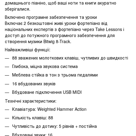
домашнього піаніно, щоб ваші ноти та книги акуратно
зберігалися.
Включено програмне забезпечення та уроки
Включає 2 безкоштовні живі уроки фортепіано від
національних експертів з фортепіано через Take Lessons і
доступ до потужного програмного забезпечення для
створення музики Bitwig 8-Track.
Найважливіші функції:
88 зважених молоткових клавіш, чутливих до швидкості
Глибока, міцна звукова система
Меблева стійка в тон з трьома педалями
16 вбудованих звуків
Вбудоване підключення USB MIDI
Технічні характеристики:
Клавіатура: Weighted Hammer Action
Кількість клавіш: 88
Чутливість до дотику: 5 рівнів + постійна
Вбудовані звуки: 16