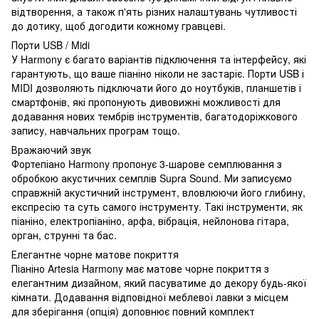
відтворення, а також п'ять різних налаштувань чутливості
до дотику, щоб догодити кожному гравцеві.
Порти USB / Midi
У Harmony є багато варіантів підключення та інтерфейсу, які
гарантують, що ваше піаніно ніколи не застаріє. Порти USB і
MIDI дозволяють підключати його до ноутбуків, планшетів і
смартфонів, які пропонують дивовижні можливості для
додавання нових тембрів інструментів, багатодоріжкового
запису, навчальних програм тощо.
Вражаючий звук
Фортепіано Harmony пропонує 3-шарове семплювання з
обробкою акустичних семплів Supra Sound. Ми записуємо
справжній акустичний інструмент, вловлюючи його глибину,
експресію та суть самого інструменту. Такі інструменти, як
піаніно, електропіаніно, арфа, вібрація, нейлонова гітара,
орган, струнні та бас.
Елегантне чорне матове покриття
Піаніно Artesia Harmony має матове чорне покриття з
елегантним дизайном, який пасуватиме до декору будь-якої
кімнати. Додавання відповідної меблевої лавки з місцем
для зберігання (опція) доповнює повний комплект