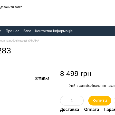
дзвонити вам?
я
Про нас
Блог
Контактна інформація
ори та робочі станції YAMAHA
283
8 499 грн
Увійти
для відображення накоп
%
Купити
Доставка
Оплата
Гара