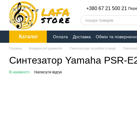
Перейти до основного контенту
+380 67 21 500 21
Пере
Каталог
Оплата
Доставка
Обмін та поверненн
Головна
Клавішні інструменти
Синтезатори та робочі станції
Синтезат
Синтезатор Yamaha PSR-E
В наявності
Написати відгук