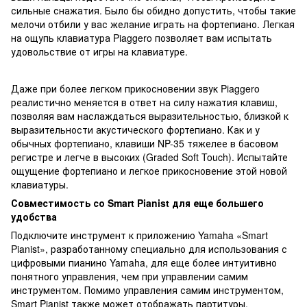
сильные снажатия. Было бы обидно допустить, чтобы такие
мелочи отбили у вас желание играть на фортепиано. Легкая
на ощупь клавиатура Piaggero позволяет вам испытать
удовольствие от игры на клавиатуре.
Даже при более легком прикосновении звук Piaggero
реалистично меняется в ответ на силу нажатия клавиш,
позволяя вам наслаждаться выразительностью, близкой к
выразительности акустического фортепиано. Как и у
обычных фортепиано, клавиши NP-35 тяжелее в басовом
регистре и легче в высоких (Graded Soft Touch). Испытайте
ощущение фортепиано и легкое прикосновение этой новой
клавиатуры.
Совместимость со Smart Pianist для еще большего
удобства
Подключите инструмент к приложению Yamaha «Smart
Pianist», разработанному специально для использования с
цифровыми пианино Yamaha, для еще более интуитивно
понятного управления, чем при управлении самим
инструментом. Помимо управления самим инструментом,
Smart Pianist также может отображать партитуры.