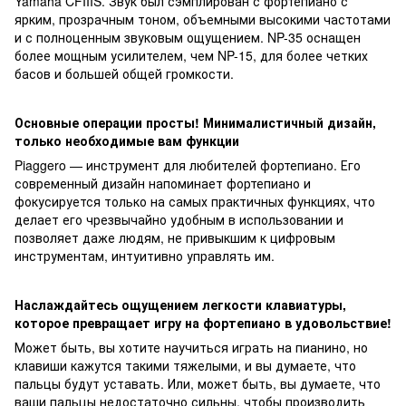
Yamaha CFIIIS. Звук был сэмплирован с фортепиано с
ярким, прозрачным тоном, объемными высокими частотами
и с полноценным звуковым ощущением. NP-35 оснащен
более мощным усилителем, чем NP-15, для более четких
басов и большей общей громкости.
Основные операции просты! Минималистичный дизайн,
только необходимые вам функции
Piaggero — инструмент для любителей фортепиано. Его
современный дизайн напоминает фортепиано и
фокусируется только на самых практичных функциях, что
делает его чрезвычайно удобным в использовании и
позволяет даже людям, не привыкшим к цифровым
инструментам, интуитивно управлять им.
Наслаждайтесь ощущением легкости клавиатуры,
которое превращает игру на фортепиано в удовольствие!
Может быть, вы хотите научиться играть на пианино, но
клавиши кажутся такими тяжелыми, и вы думаете, что
пальцы будут уставать. Или, может быть, вы думаете, что
ваши пальцы недостаточно сильны, чтобы производить