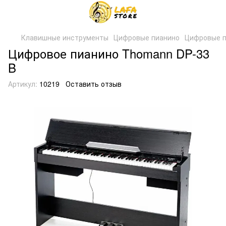
Клавишные инструменты
Цифровые пианино
Цифровые п
Цифровое пианино Thomann DP-33
B
Артикул:
10219
Оставить отзыв