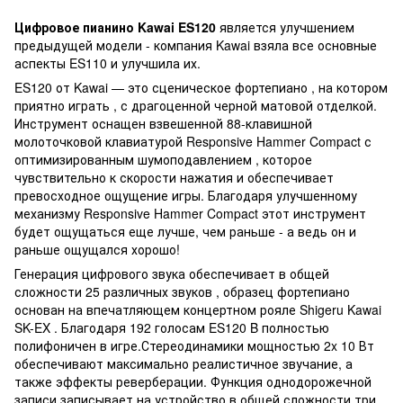
Цифровое пианино Kawai ES120
является улучшением
предыдущей модели - компания Kawai взяла все основные
аспекты ES110 и улучшила их.
ES120 от Kawai — это сценическое фортепиано , на котором
приятно играть , с драгоценной черной матовой отделкой.
Инструмент оснащен взвешенной 88-клавишной
молоточковой клавиатурой Responsive Hammer Compact с
оптимизированным шумоподавлением , которое
чувствительно к скорости нажатия и обеспечивает
превосходное ощущение игры. Благодаря улучшенному
механизму Responsive Hammer Compact этот инструмент
будет ощущаться еще лучше, чем раньше - а ведь он и
раньше ощущался хорошо!
Генерация цифрового звука обеспечивает в общей
сложности 25 различных звуков , образец фортепиано
основан на впечатляющем концертном рояле Shigeru Kawai
SK-EX . Благодаря 192 голосам ES120 B полностью
полифоничен в игре.Стереодинамики мощностью 2x 10 Вт
обеспечивают максимально реалистичное звучание, а
также эффекты реверберации. Функция однодорожечной
записи записывает на устройство в общей сложности три