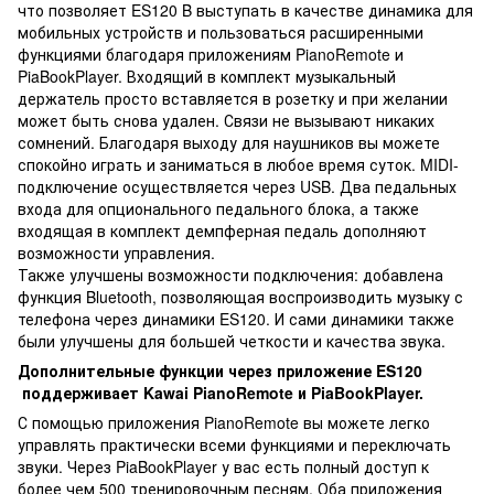
что позволяет ES120 B выступать в качестве динамика для
мобильных устройств и пользоваться расширенными
функциями благодаря приложениям PianoRemote и
PiaBookPlayer. Входящий в комплект музыкальный
держатель просто вставляется в розетку и при желании
может быть снова удален. Связи не вызывают никаких
сомнений. Благодаря выходу для наушников вы можете
спокойно играть и заниматься в любое время суток. MIDI-
подключение осуществляется через USB. Два педальных
входа для опционального педального блока, а также
входящая в комплект демпферная педаль дополняют
возможности управления.
Также улучшены возможности подключения: добавлена
функция Bluetooth, позволяющая воспроизводить музыку с
телефона через динамики ES120. И сами динамики также
были улучшены для большей четкости и качества звука.
Дополнительные функции через приложение ES120
поддерживает Kawai PianoRemote и PiaBookPlayer.
С помощью приложения PianoRemote вы можете легко
управлять практически всеми функциями и переключать
звуки. Через PiaBookPlayer у вас есть полный доступ к
более чем 500 тренировочным песням. Оба приложения