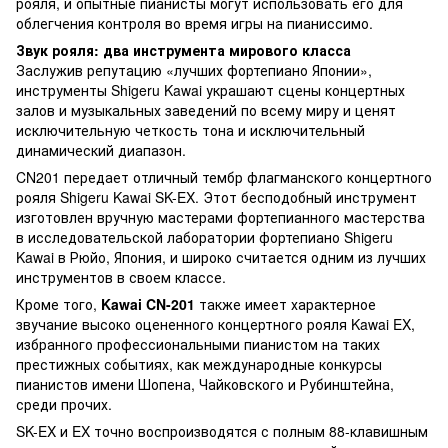
рояля, и опытные пианисты могут использовать его для
облегчения контроля во время игры на пианиссимо.
Звук рояля: два инструмента мирового класса
Заслужив репутацию «лучших фортепиано Японии»,
инструменты Shigeru Kawai украшают сцены концертных
залов и музыкальных заведений по всему миру и ценят
исключительную четкость тона и исключительный
динамический диапазон.
CN201 передает отличный тембр флагманского концертного
рояля Shigeru Kawai SK-EX. Этот бесподобный инструмент
изготовлен вручную мастерами фортепианного мастерства
в исследовательской лаборатории фортепиано Shigeru
Kawai в Рюйо, Япония, и широко считается одним из лучших
инструментов в своем классе.
Кроме того,
Kawai CN-201
также имеет характерное
звучание высоко оцененного концертного рояля Kawai EX,
избранного профессиональными пианистом на таких
престижных событиях, как международные конкурсы
пианистов имени Шопена, Чайковского и Рубинштейна,
среди прочих.
SK-EX и EX точно воспроизводятся с полным 88-клавишным