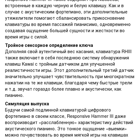
встроенные в каждую черную и белую клавишу. Как и в
случае с акустическим фортепиано, эти дополнительные
утяжелители помогают сбалансировать прикосновение
клавиатуры во время пассажей пианисимо, одновременно
создавая ощущение большей сущности и жесткости во
время игры с силой.
Тройное сенсорное определение ключа
Дополняя свой аутентичный вес касания, клавиатура RHIII
также включает в себя последнюю систему обнаружения
клавиш Kawai с тройным датчиком для улучшенной
реалистичности игры. Этот дополнительный третий датчик
значительно улучшает чувствительность при многократном
нажатии на те же клавиши, благодаря чему быстрые трели
и т.д. звучат гораздо более плавно и акустически, как
пианино.
Симуляция выпуска
Будучи самой подлинной клавиатурой цифрового
фортепиано в своем классе, Responsive Hammer III даже
воспроизводит «расслабленную» характеристику действий
акустического пианино. Это тонкое ощущение «выемки»
можно почувствовать во время мягкой игры на клавишах