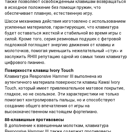
также позволяют освобожденным клавишам возвращаться
в исходное положение без помощи пружин, что
обеспечивает плавную, естественную игру.
Шасси механизма действия изготовлено с использованием
усиленных материалов, гарантирующих, что клавиатура
будет оставаться жесткой и стабильной во время игры с
силой. Кроме того, серия резиновых подушек с фетровой
подложкой поглощает энергию движения от клавиш и
молоточков, помогая уменьшить нежелательный «стук» и
заслужить RHIII репутацию одной из самых тихих клавиатур
цифрового пианино.
Поверхности клавиш Ivory Touch
Клавиатура Responsive Hammer III выполнена из
аутентичного материала поверхности клавиш Kawai Ivory
Touch, который имеет привлекательное матовое покрытие,
гладкое, но не скользкое. Эти характеристики не только
помогают контролировать пальцы, но и способствуют
созданию общего впечатления от игры на
высококачественном настоящем фортепиано.
88-клавишные противовесы
В дополнение к взвешенным молоткам, клавиатура
Responsive Hammer III также содержит противовесы,