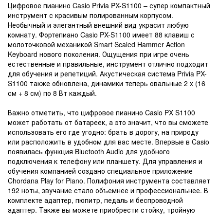
Цифровое пианино Casio Privia PX-S1100 – супер компактный
инструмент с красивым полированным корпусом.
Необычный и элегантный внешний вид украсит любую
комнату. Фортепиано Casio PX-S1100 имеет 88 клавиш с
молоточковой механикой Smart Scaled Hammer Action
Keyboard нового поколения. Ощущения при игре очень
естественные и правильные, инструмент отлично подходит
для обучения и репетиций. Акустическая система Privia PX-
S1100 также обновлена, динамики теперь овальные 2 х (16
см + 8 см) по 8 Вт каждый.
Важно отметить, что цифровое пианино Casio PX S1100
может работать от батареек, а это значит, что вы сможете
использовать его где угодно: брать в дорогу, на природу
или расположить в удобном для вас месте. Впервые в Casio
появилась функция Bluetooth Audio для удобного
подключения к телефону или планшету. Для управления и
обучения компанией создано специальное приложение
Chordana Play for Piano. Полифония инструмента составляет
192 ноты, звучание стало объемнее и профессиональнее. В
комплекте адаптер, пюпитр, педаль и беспроводной
адаптер. Также вы можете приобрести стойку, тройную