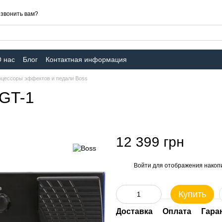
звонить вам?
 нас
Блог
Контактная информация
цессоры эффектов и педали Boss
GT-1
12 399 грн
Войти
для отображения накопи
%
Купить
Доставка
Оплата
Гара