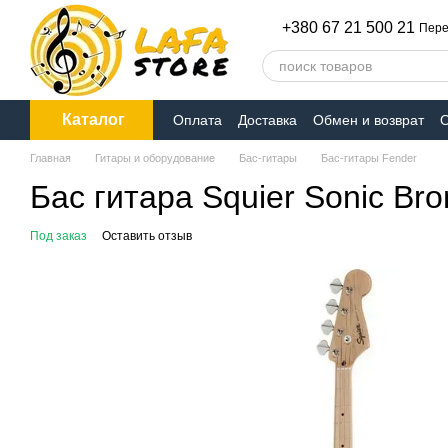
Перейти к основному контенту
+380 67 21 500 21
Пере
Каталог
Оплата
Доставка
Обмен и возврат
О
Главная
Гитары и оборудование
Бас-гитары
Бас-гитары Fender
Бас гитара Squier Sonic Bron
Под заказ
Оставить отзыв