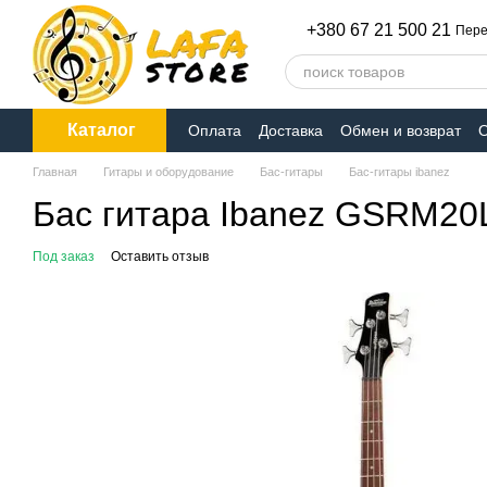
Перейти к основному контенту
+380 67 21 500 21
Пере
Каталог
Оплата
Доставка
Обмен и возврат
О
Главная
Гитары и оборудование
Бас-гитары
Бас-гитары ibanez
Бас гитара Ibanez GSRM20
Под заказ
Оставить отзыв