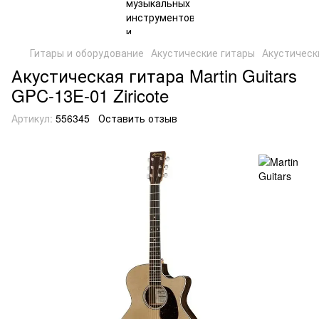
Гитары и оборудование
Акустические гитары
Акустически
Акустическая гитара Martin Guitars
GPC-13E-01 Ziricote
Артикул:
556345
Оставить отзыв