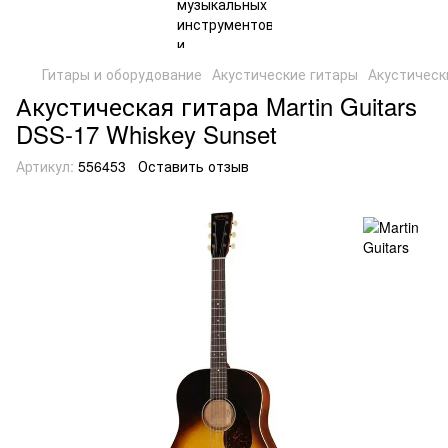
Гитары и оборудование
Акустические гитары
Акустически
Акустическая гитара Martin Guitars
DSS-17 Whiskey Sunset
Артикул:
556453
Оставить отзыв