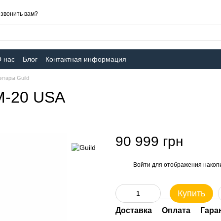
звонить вам?
 нас
Блог
Контактная информация
итары Guild
 M-20 USA
90 999 грн
Войти
для отображения накопи
%
Купить
Доставка
Оплата
Гара