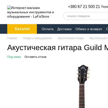
Перейти к основному контенту
+380 67 21 500 21
Пере
Каталог
Оплата
Доставка
Обмен и возврат
О
Главная
Гитары и оборудование
Акустические гитары
Акустические г
Акустическая гитара Guild
Под заказ
Оставить отзыв