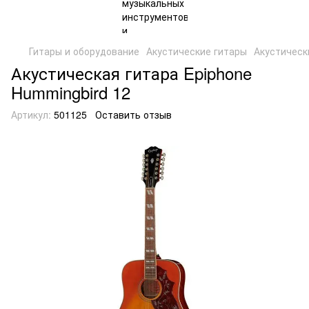
Гитары и оборудование
Акустические гитары
Акустическ
Акустическая гитара Epiphone
Hummingbird 12
Артикул:
501125
Оставить отзыв