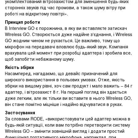
укомплектований вітрозахистом для зменшення будь-яких
сторонніх звуків під час промови, а також шуму вітру при
роботі на відкритому повітрі».
Принцип роботи
В Interview GO є порожнина, в яку ви вставляєте затискач
Wireless GO. Створюється дуже надійне з'єднання, і Wireless
GO жодним чином не рухається. Це важливо, тому що
мікрофон на передавачі вловлює будь-який звук. Компанія
врахувала цей момент при розробці адаптера і зробила все,
щоб запобігти небажаному шуму.
Якість збірки
Насамперед, нагадаємо, що девайс призначений для
широкого використання в польових умовах. Отже, якість
збірки на вищому рівні, хоч сам продукт і мало важить – 84 г
адаптер, і вітрозахист 8 г. На перший погляд він здається
дуже легким, але як тільки ви вставите в нього Wireless GO,
він стане помітно міцніше і надійно відчуватися в руках.
Застосування
За словами RODE, «використовувати цей адаптер можна в
будь-якій ситуації, коли вам потрібно перетворити систему
Wireless GO – змінити зовнішній вигляд і додати простий
функціонал портативного мікрофона, наприклад, при