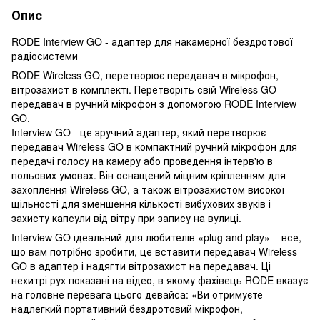
Опис
RODE Interview GO - адаптер для накамерної бездротової
радіосистеми
RODE Wireless GO, перетворює передавач в мікрофон,
вітрозахист в комплекті. Перетворіть свій Wireless GO
передавач в ручний мікрофон з допомогою RODE Interview
GO.
Interview GO - це зручний адаптер, який перетворює
передавач Wireless GO в компактний ручний мікрофон для
передачі голосу на камеру або проведення інтерв'ю в
польових умовах. Він оснащений міцним кріпленням для
захоплення Wireless GO, а також вітрозахистом високої
щільності для зменшення кількості вибухових звуків і
захисту капсули від вітру при запису на вулиці.
Interview GO ідеальний для любителів «plug and play» – все,
що вам потрібно зробити, це вставити передавач Wireless
GO в адаптер і надягти вітрозахист на передавач. Ці
нехитрі рух показані на відео, в якому фахівець RODE вказує
на головне перевага цього девайса: «Ви отримуєте
надлегкий портативний бездротовий мікрофон,