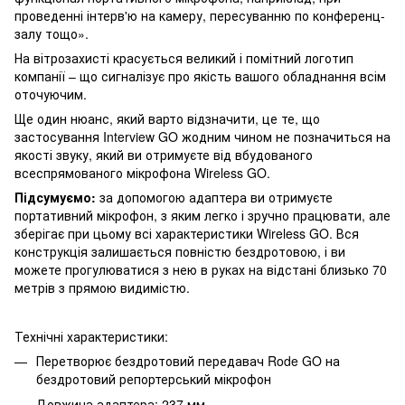
проведенні інтерв'ю на камеру, пересуванню по конференц-
залу тощо».
На вітрозахисті красується великий і помітний логотип
компанії – що сигналізує про якість вашого обладнання всім
оточуючим.
Ще один нюанс, який варто відзначити, це те, що
застосування Interview GO жодним чином не позначиться на
якості звуку, який ви отримуєте від вбудованого
всеспрямованого мікрофона Wireless GO.
Підсумуємо:
за допомогою адаптера ви отримуєте
портативний мікрофон, з яким легко і зручно працювати, але
зберігає при цьому всі характеристики Wireless GO. Вся
конструкція залишається повністю бездротовою, і ви
можете прогулюватися з нею в руках на відстані близько 70
метрів з прямою видимістю.
Технічні характеристики:
Перетворює бездротовий передавач Rode GO на
бездротовий репортерський мікрофон
Довжина адаптера: 237 мм