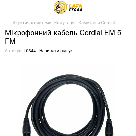
Акустичні системи
Комутація
Комутація Cordial
Мікрофонний кабель Cordial EM 5
FM
Артикул:
10344
Написати відгук