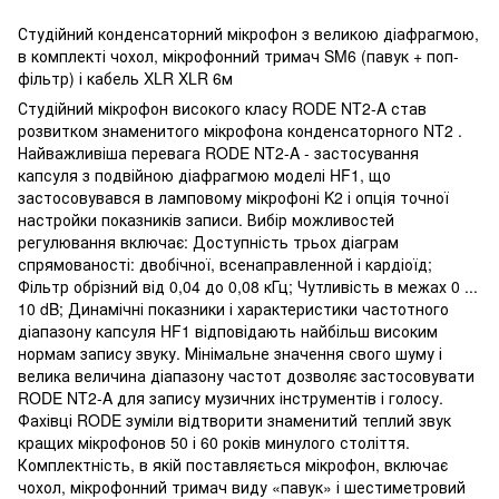
Студійний конденсаторний мікрофон з великою діафрагмою,
в комплекті чохол, мікрофонний тримач SM6 (павук + поп-
фільтр) і кабель XLR XLR 6м
Студійний мікрофон високого класу RODE NT2-A став
розвитком знаменитого мікрофона конденсаторного NT2 .
Найважливіша перевага RODE NT2-A - застосування
капсуля з подвійною діафрагмою моделі HF1, що
застосовувався в ламповому мікрофоні K2 і опція точної
настройки показників записи. Вибір можливостей
регулювання включає: Доступність трьох діаграм
спрямованості: двобічної, всенаправленной і кардіоїд;
Фільтр обрізний від 0,04 до 0,08 кГц; Чутливість в межах 0 ...
10 dB; Динамічні показники і характеристики частотного
діапазону капсуля HF1 відповідають найбільш високим
нормам запису звуку. Мінімальне значення свого шуму і
велика величина діапазону частот дозволяє застосовувати
RODE NT2-A для запису музичних інструментів і голосу.
Фахівці RODE зуміли відтворити знаменитий теплий звук
кращих мікрофонов 50 і 60 років минулого століття.
Комплектність, в якій поставляється мікрофон, включає
чохол, мікрофонний тримач виду «павук» і шестиметровий