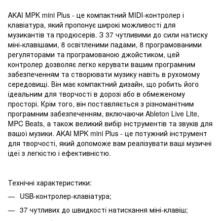
AKAI MPK mini Plus - це компактний MIDI-контролер і
клавіатура, який пропонує широкі можливості для
музикантів та продюсерів. З 37 чутливими до сили натиску
міні-клавішами, 8 освітленими падами, 8 програмованими
регуляторами та програмованою джойстиком, цей
контролер дозволяє легко керувати вашим програмним
забезпеченням та створювати музику навіть в рухомому
середовищі. Він має компактний дизайн, що робить його
ідеальним для творчості в дорозі або в обмеженому
просторі. Крім того, він поставляється з різноманітним
програмним забезпеченням, включаючи Ableton Live Lite,
MPC Beats, а також великий вибір інструментів та звуків для
вашої музики. AKAI MPK mini Plus - це потужний інструмент
для творчості, який допоможе вам реалізувати ваші музичні
ідеї з легкістю і ефективністю.
Технічні характеристики:
USB-контролер-клавіатура;
37 чутливих до швидкості натискання міні-клавіш;