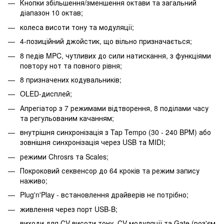
Кнопки збільшення/зменшення октави та загальний
діапазон 10 октав;
колеса висоти тону та модуляції;
4-позиційний джойстик, що вільно призначається;
8 педів MPC, чутливих до сили натискання, з функціями
повтору нот та повного рівня;
8 призначених кодувальників;
OLED-дисплей;
Апрегіатор з 7 режимами відтворення, 8 поділами часу
та регульованим качанням;
внутрішня синхронізація з Tap Tempo (30 - 240 BPM) або
зовнішня синхронізація через USB та MIDI;
режими Chrosrs та Scales;
Покроковий секвенсор до 64 кроків та режим запису
наживо;
Plug'n'Play - встановлення драйверів не потрібно;
живлення через порт USB-B;
виходи для CV висоти тону, CV модуляції та Gate (роз'єм