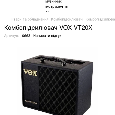
Гітари та обладнання
Комбопідсилювачі
Комбопідсилюва
Комбопідсилювач VOX VT20X
Артикул:
10663
Написати відгук