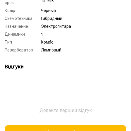
срок
Колір
Черный
Схемотехника
Гибридный
Назначение
Электрогитара
Динамики
1
Тип
Комбо
Ревербератор
Ламповый
Відгуки
Додайте перший відгук