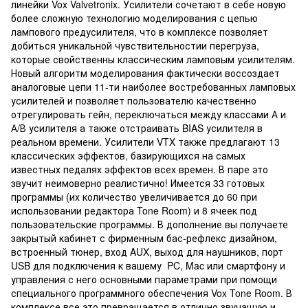
линейки Vox Valvetronix. Усилители сочетают в себе новую
более сложную технологию моделирования с цепью
лампового предусилителя, что в комплексе позволяет
добиться уникальной чувствительностии перегруза,
которые свойственны классическим ламповым усилителям.
Новый алгоритм моделирования фактически воссоздает
аналоговые цепи 11-ти наиболее востребованных ламповых
усилителей и позволяет пользователю качественно
отрегулировать гейн, переключаться между классами А и
А/В усилителя а также отстраивать BIAS усилителя в
реальном времени. Усилители VTX также предлагают 13
классических эффектов, базирующихся на самых
известных педалях эффектов всех времен. В паре это
звучит неимоверно реалистично! Имеется 33 готовых
программы (их количество увеличивается до 60 при
использовании редактора Tone Room) и 8 ячеек под
пользовательские программы. В дополнение вы получаете
закрытый кабинет с фирменным бас-рефлекс дизайном,
встроенный тюнер, вход AUX, выход для наушников, порт
USB для подключения к вашему PC, Mac или смартфону и
управления с него основными параметрами при помощи
специального программного обеспечения Vox Tone Room. В
комплексе все это превращается в отлично звучащую и