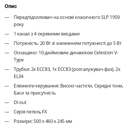
Опис
Передпідсилювач на основі класичного SLP 1959
року
1 канал з 4 окремими входами
Потужність: 20 Вт зі зниженням потужності до 5 Вт
Оснащено: 10-дюймовим динаміком Celestion V-
Type
Трубки: 2x ECC83, 1x ECC83 (розгалужувач фаз), 2x
EL34
Елементи керування: Високі частоти, Середні тони,
Баси та присутність
DI out
Серія петель FX
Розміри: 500 х 460 х 245 мм