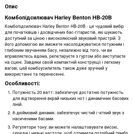
Опис
Комбопідсилювач Harley Benton HB-20B
Комбопідсилювач Harley Benton HB-20B - це чудовий вибір
для початківців і досвідчених бас-гітаристів, які шукають
доступний за ціною і високоякісний звуковий пристрій. З
його допомогою ви зможете насолоджуватися потужним і
глибоким звучанням басу, незалежно від того, чи ви
вправляєтесь вдома, репетируєте з гуртом або виступаєте
на сцені. Завдяки своїй компактній конструкції і легкому
вагові, цей комбоусилитель також дуже зручний у
використанні та перенесенні.
Особливості:
Потужність 20 ватт: забезпечує достатню потужність
для відтворення вкрай низьких нот і динамічних басових
ліній.
8-дюймовий динамік: забезпечує чистий і чіткий звук з
насиченими басами.
Регулятори тону: ви можете налаштовувати високі,
середні і низькі частоти, щоб отримати потрібний тембр