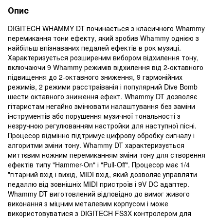
Опис
DIGITECH WHAMMY DT починається з класичного Whammy
перемикання тони ефекту, який зробив Whammy однією з
найбільш впізнаваних педалей ефектів в рок музиці.
Характеризується розширеним вибором відхилення тону,
включаючи 9 Whammy режимів відхилення від 2-октавного
підвищення до 2-октавного зниження, 9 гармонійних
режимів, 2 режими расстраіванія і популярний Dive Bomb
шести октавного зниження ефект. Whammy DT дозволяє
гітаристам негайно змінювати налаштування без заміни
інструментів або порушення музичної тональності з
незручною регулюванням настройки для наступної пісні.
Процесор відмінно підтримує цифрову обробку сигналу і
алгоритми зміни тону. Whammy DT характеризується
миттєвим ножним перемиканням зміни тону для створення
ефектів типу "Hammer-On" і "Pull-Off". Процесор має 1/4
"гітарний вхід і вихід, MIDI вхід, який дозволяє управляти
педаллю від зовнішніх MIDI пристроїв і 9V DC адаптер.
Whammy DT виготовлений відповідно до вимог живого
виконання з міцним металевим корпусом і може
використовуватися з DIGITECH FS3X контролером для