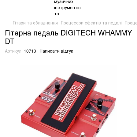
Гітари та обладнання
Процесори ефектів та педалі
Проце
Гітарна педаль DIGITECH WHAMMY
DT
Артикул:
10713
Написати відгук