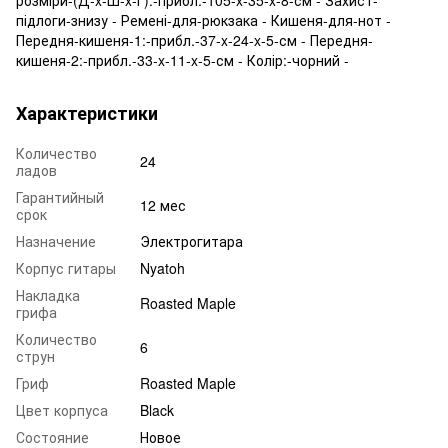
підлоги-знизу - Ремені-для-рюкзака - Кишеня-для-нот -
Передня-кишеня-1:-прибл.-37-x-24-x-5-см - Передня-
кишеня-2:-прибл.-33-x-11-x-5-см - Колір:-чорний -
Характеристики
Количество
24
ладов
Гарантийный
12 мес
срок
Назначение
Электрогитара
Корпус гитары
Nyatoh
Накладка
Roasted Maple
грифа
Количество
6
струн
Гриф
Roasted Maple
Цвет корпуса
Black
Состояние
Новое