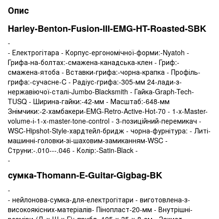
Опис
Harley-Benton-Fusion-III-EMG-HT-Roasted-SBK
-
- Електрогітара - Корпус-ергономічної-форми:-Nyatoh -
Грифа-на-болтах:-смажена-канадська-клен - Гриф:-
смажена-ятоба - Вставки-грифа:-чорна-крапка - Профіль-
грифа:-сучасне-C - Радіус-грифа:-305-мм 24-лади-з-
нержавіючої-сталі-Jumbo-Blacksmith - Гайка-Graph-Tech-
TUSQ - Ширина-гайки:-42-мм - Масштаб:-648-мм
Знімчики:-2-хамбакери-EMG-Retro-Active-Hot-70 - 1-x-Master-
volume-і-1-x-master-tone-control - 3-позиційний-перемикач -
WSC-Hipshot-Style-хардтейл-бридж - чорна-фурнітура: - Литі-
машинні-головки-зі-шаховим-замиканням-WSC -
Струни:-.010---.046 - Колір:-Satin-Black -
-
сумка-Thomann-E-Guitar-Gigbag-BK
-
- нейлонова-сумка-для-електрогітари - виготовлена-з-
високоякісних-матеріалів- Пінопласт-20-мм - Внутрішні-
розміри-(Д-x-Ш-x-Г):-прибл.-105-x-35-x-8-см - Захист-