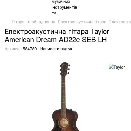
Гітари та обладнання
Електроакустичні гітари
Електроаку
Електроакустична гітара Taylor
American Dream AD22e SEB LH
Артикул:
584780
Написати відгук