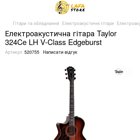
Гітари та обладнання
Електроакустичні гітари
Електроаку
Електроакустична гітара Taylor
324Ce LH V-Class Edgeburst
Артикул:
520755
Написати відгук