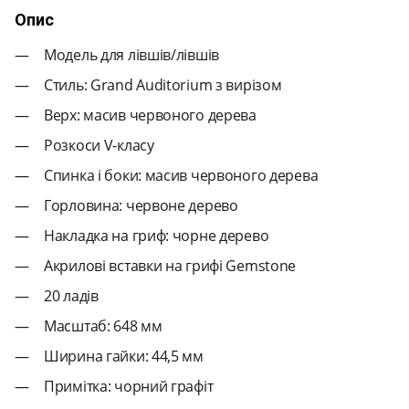
Опис
Модель для лівшів/лівшів
Стиль: Grand Auditorium з вирізом
Верх: масив червоного дерева
Розкоси V-класу
Спинка і боки: масив червоного дерева
Горловина: червоне дерево
Накладка на гриф: чорне дерево
Акрилові вставки на грифі Gemstone
20 ладів
Масштаб: 648 мм
Ширина гайки: 44,5 мм
Примітка: чорний графіт