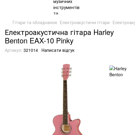
Гітари та обладнання
Електроакустичні гітари
Електроаку
Електроакустична гітара Harley
Benton EAX-10 Pinky
Артикул:
321014
Написати відгук