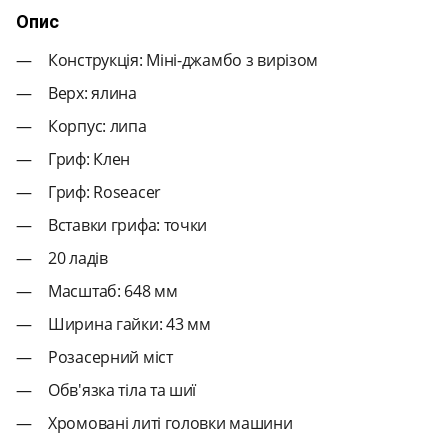
Опис
Конструкція: Міні-джамбо з вирізом
Верх: ялина
Корпус: липа
Гриф: Клен
Гриф: Roseacer
Вставки грифа: точки
20 ладів
Масштаб: 648 мм
Ширина гайки: 43 мм
Розасерний міст
Обв'язка тіла та шиї
Хромовані литі головки машини