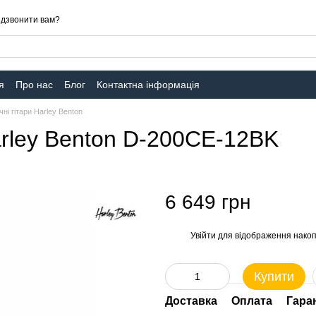
дзвонити вам?
я
Про нас
Блог
Контактна інформація
ні гітари Harley Benton
arley Benton D-200CE-12BK
6 649 грн
Увійти
для відображення накоп
%
Купити
Доставка
Оплата
Гара