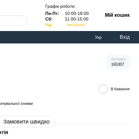
Графік роботи:
Пн-Пт:
10:00-18:00
Мій кошик
Сб:
11:00-15:00
Нд:
вихідний
Вхід
Укр
Артикул
165307
В бажання
ичувальної знижки
Замовити швидко
нтія