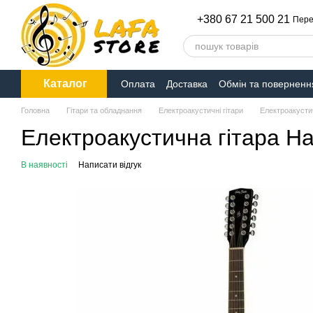
Перейти до основного контенту
+380 67 21 500 21
Пере
Каталог
Оплата
Доставка
Обмін та поверненн
Головна
Гітари та обладнання
Електроакустичні гітари
Електроакустич
Електроакустична гітара H
В наявності
Написати відгук