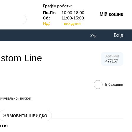
Графік роботи:
Пн-Пт:
10:00-18:00
Мій кошик
Сб:
11:00-15:00
Нд:
вихідний
Вхід
Укр
stom Line
Артикул
477157
В бажання
ичувальної знижки
Замовити швидко
нтія