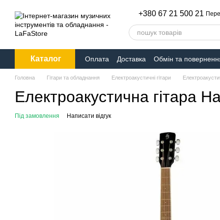
Перейти до основного контенту
+380 67 21 500 21
Пере
Каталог
Оплата
Доставка
Обмін та поверненн
Головна
Гітари та обладнання
Електроакустичні гітари
Електроакустич
Електроакустична гітара H
Під замовлення
Написати відгук