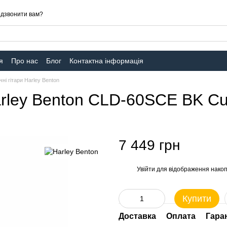
дзвонити вам?
я
Про нас
Блог
Контактна інформація
ні гітари Harley Benton
arley Benton CLD-60SCE BK Cu
7 449 грн
Увійти
для відображення накоп
%
Купити
Доставка
Оплата
Гара