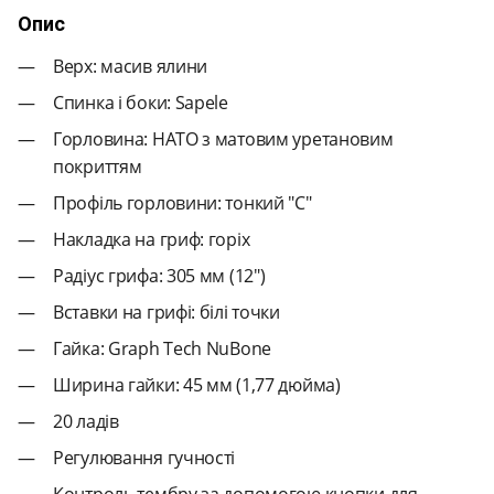
Опис
Верх: масив ялини
Спинка і боки: Sapele
Горловина: НАТО з матовим уретановим
покриттям
Профіль горловини: тонкий "C"
Накладка на гриф: горіх
Радіус грифа: 305 мм (12")
Вставки на грифі: білі точки
Гайка: Graph Tech NuBone
Ширина гайки: 45 мм (1,77 дюйма)
20 ладів
Регулювання гучності
Контроль тембру за допомогою кнопки для