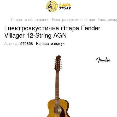
Гітари та обладнання
Електроакустичні гітари
Електроаку
Електроакустична гітара Fender
Villager 12-String AGN
Артикул:
570858
Написати відгук