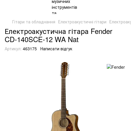
Гітари та обладнання
Електроакустичні гітари
Електроаку
Електроакустична гітара Fender
CD-140SCE-12 WA Nat
Артикул:
463175
Написати відгук