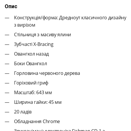
Опис
Конструкція/форма: Дредноут класичного дизайну
з вирізом
Стільниця з масиву ялини
Зубчасті X-Bracing
Овангкол назад
Боки Овангкол
Горловина червоного дерева
Горіховий гриф
Масштаб: 643 мм
Ширина гайки: 45 мм
20 ладів
Обладнання Chrome
Звукознімачі: електроніка Fishman CD-1 з