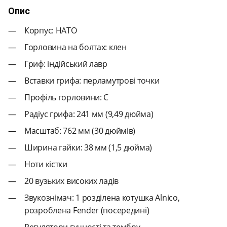
Опис
Корпус: НАТО
Горловина на болтах: клен
Гриф: індійський лавр
Вставки грифа: перламутрові точки
Профіль горловини: C
Радіус грифа: 241 мм (9,49 дюйма)
Масштаб: 762 мм (30 дюймів)
Ширина гайки: 38 мм (1,5 дюйма)
Ноти кістки
20 вузьких високих ладів
Звукознімач: 1 розділена котушка Alnico,
розроблена Fender (посередині)
Регулятори гучності та тембру