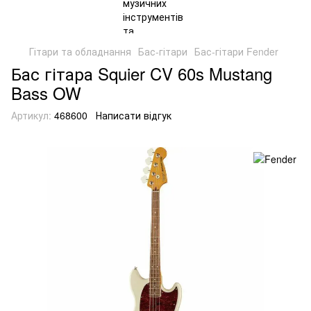
Гітари та обладнання
Бас-гітари
Бас-гітари Fender
Бас гітара Squier CV 60s Mustang
Bass OW
Артикул:
468600
Написати відгук