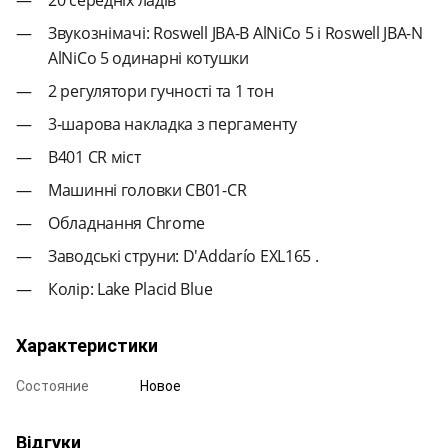
Звукознімачі: Roswell JBA-B AlNiCo 5 і Roswell JBA-N
AlNiCo 5 одинарні котушки
2 регулятори гучності та 1 тон
3-шарова накладка з пергаменту
B401 CR міст
Машинні головки CB01-CR
Обладнання Chrome
Заводські струни: D'Addarío EXL165 .
Колір: Lake Placid Blue
Характеристики
Состояние
Новое
Відгуки