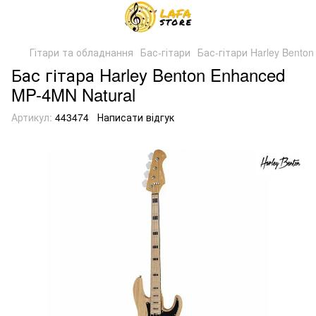
Гітари та обладнання
Бас-гітари
Бас-гітари Harley Benton
Бас гітара Harley Benton Enhanced
MP-4MN Natural
Артикул:
443474
Написати відгук