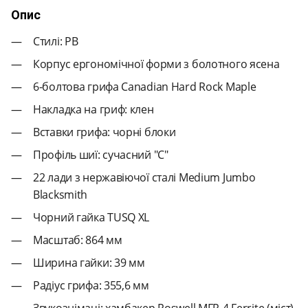
Опис
Стилі: PB
Корпус ергономічної форми з болотного ясена
6-болтова грифа Canadian Hard Rock Maple
Накладка на гриф: клен
Вставки грифа: чорні блоки
Профіль шиї: сучасний "C"
22 лади з нержавіючої сталі Medium Jumbo
Blacksmith
Чорний гайка TUSQ XL
Масштаб: 864 мм
Ширина гайки: 39 мм
Радіус грифа: 355,6 мм
Звукознімачі: хамбакер Roswell MFR-4 Ferrite (міст)