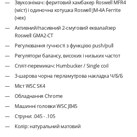
Звукознімач: феритовий хамбакер Roswell MFR4
(міст) і одиночна котушка Roswell JM-4A Ferrite
(нек)
Активний/пасивний 2-смуговий еквалайзер
Roswell GMA2-CT
Регулювання гучності з функцією push/pull
Регулятори балансу, високих і низьких частот
Спліт-перемикач: Humbucker / Single coil
3-шарова чорна перламутрова накладка Ч/Б/Б
Міст WSC SK4
Обладнання Chrome
Машинні головки WSC JB45
Струни: .045 - .105
Колір: натуральний матовий