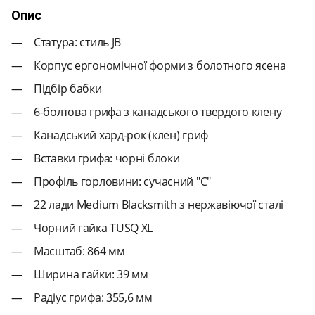
Опис
Статура: стиль JB
Корпус ергономічної форми з болотного ясена
Підбір бабки
6-болтова грифа з канадського твердого клену
Канадський хард-рок (клен) гриф
Вставки грифа: чорні блоки
Профіль горловини: сучасний "C"
22 лади Medium Blacksmith з нержавіючої сталі
Чорний гайка TUSQ XL
Масштаб: 864 мм
Ширина гайки: 39 мм
Радіус грифа: 355,6 мм