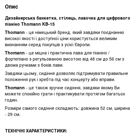
Опис
Дизайнерська банкетка, стілець, лавочка для цифрового
піаніно Thomann KB-15
Thomann
- це німецький бренд, який завдяки поєднанню
високої якості і доступної ціни користується великим
визнанням серед покупців з усієї Європи.
Thomann
- це міцна і практична лава для піаніно /
фортепіано з регульованою висотою від 48 см до 56 см з
двома ручками з боків лави.
Завдяки цьому, сидіння дозволяє підтримувати правильне
положення рук і хребта під час концерту або вправи.
Thomann
- це також зручне сидіння, завдяки якому Ви
можете спокійно грати і практикувати протягом багатьох
годин.
Розміри самого сидіння складають: довжина 52 см, ширина
- 29 см.
ТЕХНІЧНІ ХАРАКТЕРИСТИКИ: