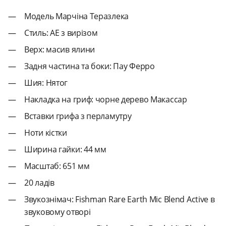
Модель Марчіна Теразлека
Стиль: AE з вирізом
Верх: масив ялини
Задня частина та боки: Пау Ферро
Шия: Нятог
Накладка на гриф: чорне дерево Макассар
Вставки грифа з перламутру
Ноти кістки
Ширина гайки: 44 мм
Масштаб: 651 мм
20 ладів
Звукознімач: Fishman Rare Earth Mic Blend Active в
звуковому отворі