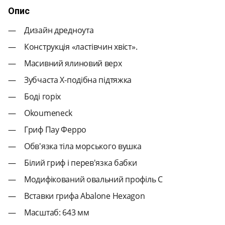
Опис
Дизайн дредноута
Конструкція «ластівчин хвіст».
Масивний ялиновий верх
Зубчаста Х-подібна підтяжка
Боді горіх
Okoumeneck
Гриф Пау Ферро
Обв'язка тіла морського вушка
Білий гриф і перев'язка бабки
Модифікований овальний профіль C
Вставки грифа Abalone Hexagon
Масштаб: 643 мм