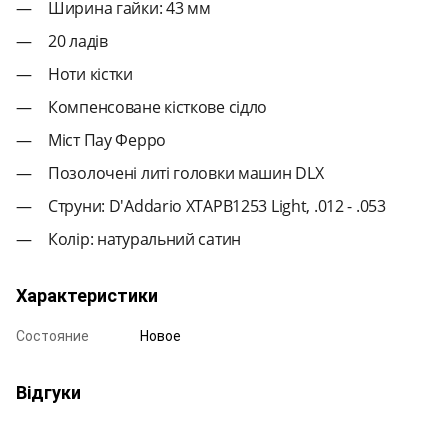
Ширина гайки: 43 мм
20 ладів
Ноти кістки
Компенсоване кісткове сідло
Міст Пау Ферро
Позолочені литі головки машин DLX
Струни: D'Addario XTAPB1253 Light, .012 - .053
Колір: натуральний сатин
Характеристики
Состояние
Новое
Відгуки