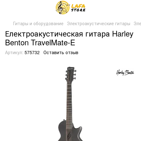
Гитары и оборудование
Электроакустические гитары
Эле
Електроакустическая гитара Harley
Benton TravelMate-E
Артикул:
575732
Оставить отзыв