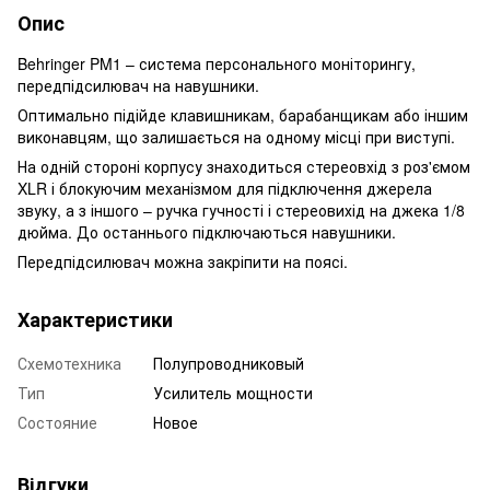
Опис
Behringer PM1 – система персонального моніторингу,
передпідсилювач на навушники.
Оптимально підійде клавишникам, барабанщикам або іншим
виконавцям, що залишається на одному місці при виступі.
На одній стороні корпусу знаходиться стереовхід з роз'ємом
XLR і блокуючим механізмом для підключення джерела
звуку, а з іншого – ручка гучності і стереовихід на джека 1/8
дюйма. До останнього підключаються навушники.
Передпідсилювач можна закріпити на поясі.
Характеристики
Схемотехника
Полупроводниковый
Тип
Усилитель мощности
Состояние
Новое
Відгуки