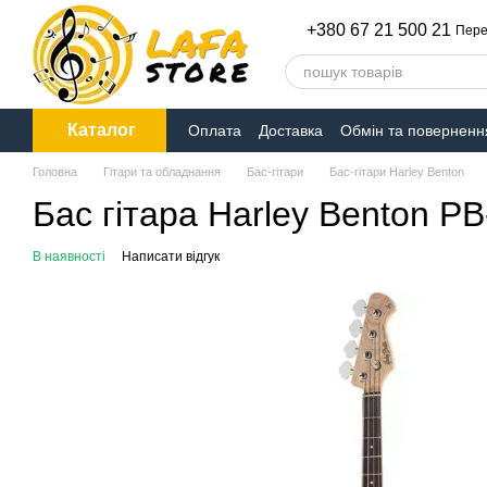
Перейти до основного контенту
+380 67 21 500 21
Пере
Каталог
Оплата
Доставка
Обмін та поверненн
Головна
Гітари та обладнання
Бас-гітари
Бас-гітари Harley Benton
Бас гітара Harley Benton PB
В наявності
Написати відгук