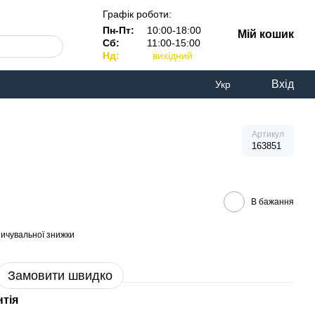
Графік роботи:
Пн-Пт:
10:00-18:00
Мій кошик
Сб:
11:00-15:00
Нд:
вихідний
Вхід
Укр
Артикул
163851
В бажання
ичувальної знижки
Замовити швидко
нтія